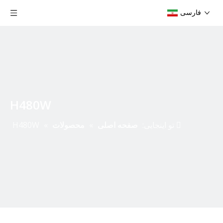
فارسی
H480W
تو اینجایی:
صفحه اصلی
»
محصولات
»
H480W