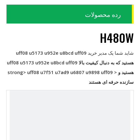
رده محصولات
H480W
شاید شما یک مدیر خرید
uff08 u5173 u952e u8bcd uff09
هستید که به دنبال کیفیت بالا
uff08 u5173 u952e u8bcd uff09
هستید و < strong> uff08 u7f51 u7ad9 u6807 u9898 uff09
سازنده حرفه ای هستند