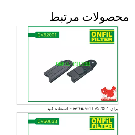
محصولات مرتبط
برای FleetGuard CV52001 استفاده کنید