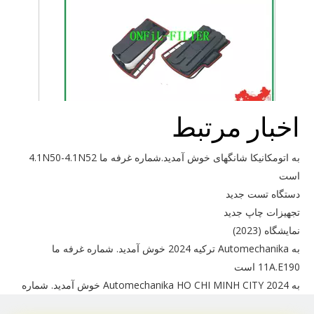
اخبار مرتبط
برای FleetGuard CV50633 استفاده کنید
به اتومکانیکا شانگهای خوش آمدید.شماره غرفه ما 4.1N50-4.1N52
است
دستگاه تست جدید
تجهیزات چاپ جدید
نمایشگاه (2023)
به Automechanika ترکیه 2024 خوش آمدید. شماره غرفه ما
11A.E190 است
به Automechanika HO CHI MINH CITY 2024 خوش آمدید. شماره
غرفه ما AH18 است