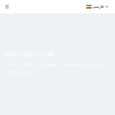
فارسی
Hino 15607-2190
تو اینجایی:
صفحه اصلی
»
محصولات
»
دیگران
»
Hino
15607-2190