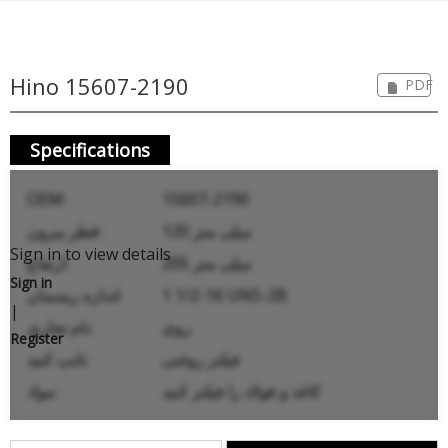
Hino 15607-2190
PDF
Specifications
OEM:
15607-2190
120 میلی متر
قطر بیرون:
Sign in to view details
205 میلی متر
ارتفاع:
Sign in
1 1/2-16 UNS-2B
اندازه ریسمان:
|
روی
نام تجاری:
Register
فیلتر روغنی
تایپ کنید:
کاغذ و فولاد را فیلتر کنید
مواد: