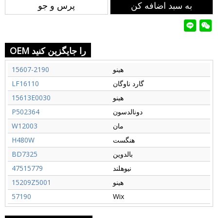
به سبد اضافه کن
پرس و جو
OEM را جایگزین کنید
هینو
15607-2190
گارد ناوگان
LF16110
هینو
15613E0030
دونالدسون
P502364
مان
W12003
هنگست
H480W
بالدوین
BD7325
نیوهلند
47515779
هینو
15209Z5001
57190
Wix