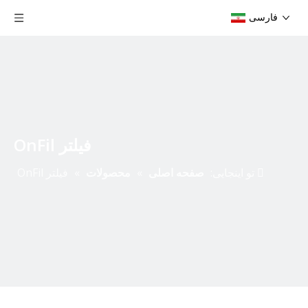
فارسی
فیلتر OnFil
تو اینجایی:
صفحه اصلی
»
محصولات
»
فیلتر OnFil