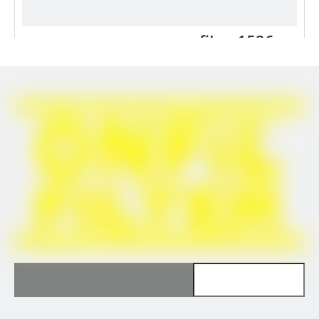
onfil on1526mc
پرس و جو