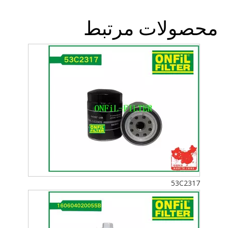
محصولات مرتبط
53C2317