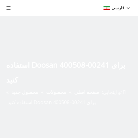
فارسی
برای Doosan 400508-00241 استفاده
کنید
تو اینجایی:
صفحه اصلی
»
محصولات
»
محصول جدید
»
برای Doosan 400508-00241 استفاده کنید