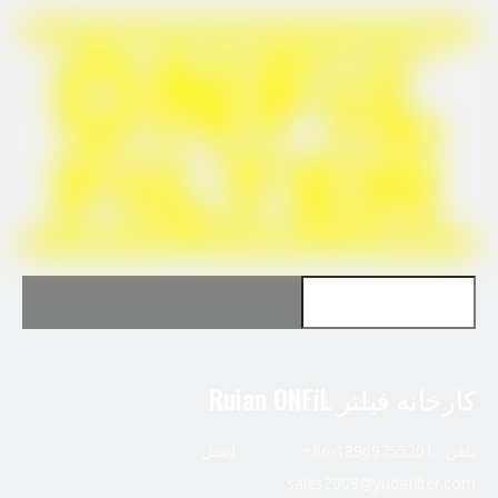
برای Fleetguard FF63055NN استفاده کنید
برای Fleetguard LF3977 استفاده کنید
کارخانه فیلتر Ruian ONFiL
تلفن : 18969755201-86+ ایمیل :
sales2009@yudafilter.com