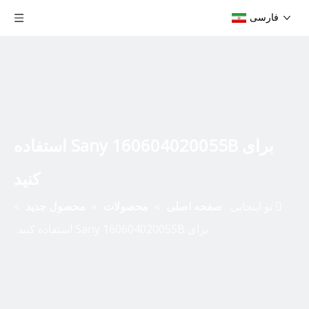
فارسی
برای Sany 160604020055B استفاده
کنید
تو اینجایی:
صفحه اصلی
»
محصولات
»
محصول جدید
»
برای Sany 160604020055B استفاده کنید