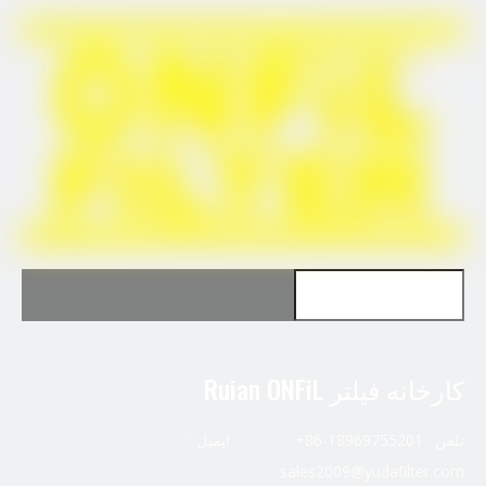
برای John deere RE533910 استفاده کنید
برای Fleetguard HF35003 استفاده کنید
کارخانه فیلتر Ruian ONFiL
تلفن : 18969755201-86+ ایمیل :
sales2009@yudafilter.com