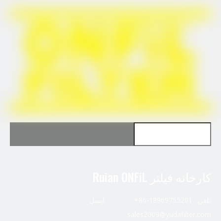
برای John deere RE533910 استفاده کنید
برای Fleetguard HF35003 استفاده کنید
کارخانه فیلتر Ruian ONFiL
تلفن : 18969755201-86+ ایمیل :
sales2009@yudafilter.com