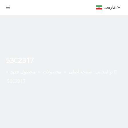
فارسی
53C2317
تو اینجایی:
صفحه اصلی
»
محصولات
»
محصول جدید
»
53C2317