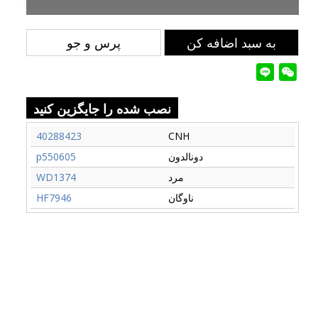
به سبد اضافه کن
پرس و جو
نصب شده را جایگزین کنید
40288423
CNH
دونالدون
p550605
مرد
WD1374
ناوگان
HF7946