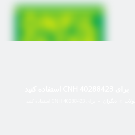
برای CNH 40288423 استفاده کنید
لات
»
دیگران
»
برای CNH 40288423 استفاده کنید