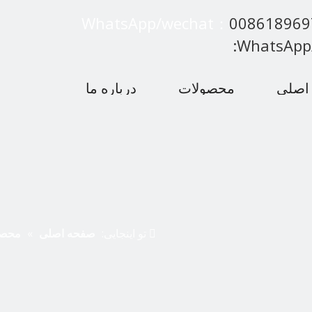
WhatsApp/wechat：
00861896
:WhatsApp
اصلی
محصولات
درباره ما
 متداول
اخبار
با ما تماس بگیرید
تو اینجایی:
صفحه اصلی
»
محصو