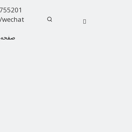
9755201
/wechat
صفحه 
سوالات