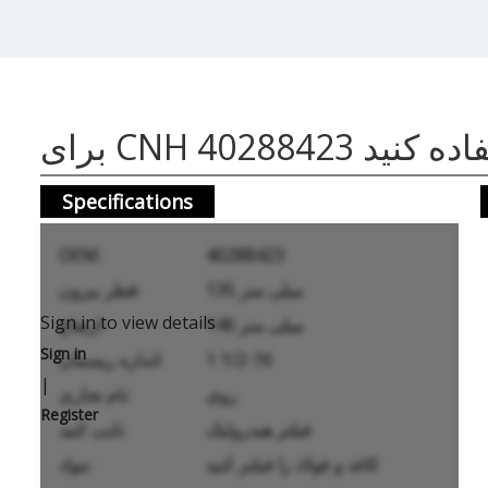
CNH 4028 استفاده کنید
Specifications
OEM:
40288423
135 میلی متر
قطر بیرون:
Sign in to view details
140 میلی متر
ارتفاع:
Sign in
1 1/2-16
اندازه ریسمان:
|
روی
نام تجاری:
Register
فیلتر هیدرولیک
تایپ کنید:
کاغذ و فولاد را فیلتر کنید
مواد: