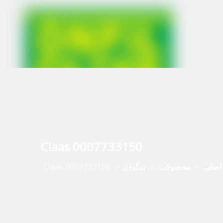
Claas 0007733150
اصلی
»
محصولات
»
دیگران
»
Claas 0007733150