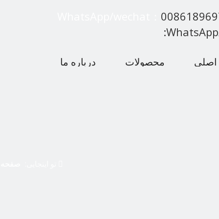
WhatsApp/wechat：
00861896
:WhatsApp
اصلی
محصولات
درباره ما
 متداول
اخبار
با ما تماس بگیرید
تو اینجایی:
صفحه 