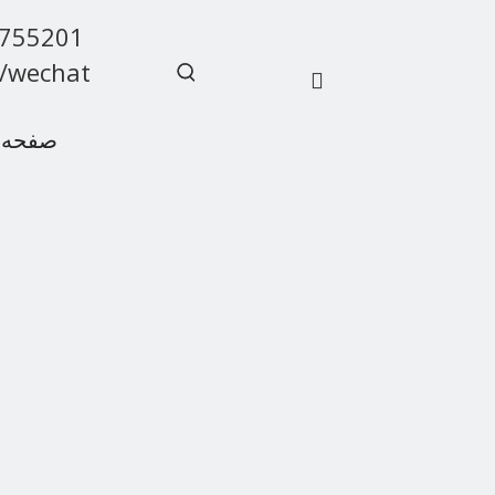
9755201
/wechat
صفحه 
سوالات