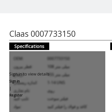
Claas 0007733150
Specifications
OEM:
0007733150
108 میلی متر
قطر بیرون:
Sign in to view details
155 میلی متر
ارتفاع:
Sign in
1-14 UNS
اندازه ریسمان:
|
روی
نام تجاری:
Register
فیلتر سوخت
تایپ کنید:
کاغذ و فولاد را فیلتر کنید
مواد: