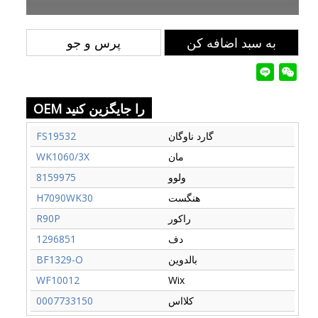
به سبد اضافه کن
پرس و جو
OEM را جایگزین کنید
گارد ناوگان
FS19532
مان
WK1060/3X
ولوو
8159975
هنگست
H7090WK30
راکور
R90P
دف
1296851
بالدوین
BF1329-O
WF10012
Wix
کلااس
0007733150