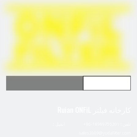
Claas 0007733150
برای CNH 84412164 استفاده کنید
کارخانه فیلتر Ruian ONFiL
تلفن : 18969755201-86+ ایمیل :
sales2009@yudafilter.com