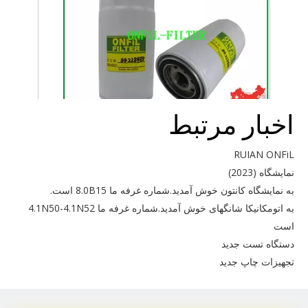
اخبار مرتبط
برای CNH 84228488 استفاده کنید
RUIAN ONFiL
نمایشگاه (2023)
به نمایشگاه کانتون خوش آمدید.شماره غرفه ما 8.0B15 است.
به اتومکانیکا شانگهای خوش آمدید.شماره غرفه ما 4.1N50-4.1N52
است
دستگاه تست جدید
تجهیزات چاپ جدید