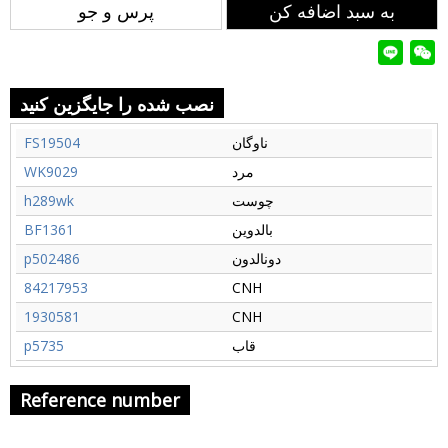
به سبد اضافه کن
پرس و جو
نصب شده را جایگزین کنید
ناوگان
FS19504
مرد
WK9029
چوست
h289wk
بالدوین
BF1361
دونالدون
p502486
84217953
CNH
1930581
CNH
قاب
p5735
Reference number