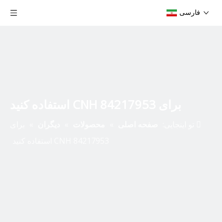
فارسی
برای CNH 84217953 استفاده کنید
تو اینجایی:
صفحه اصلی
»
محصولات
»
دیگران
»
برای
CNH 84217953 استفاده کنید