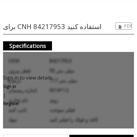
برای CNH 84217953 استفاده کنید
PDF
Specifications
OEM:
84217953
95 میلی متر
قطر بیرون:
Sign in to view details
117 میلی متر
ارتفاع:
Sign in
M14*1.5
اندازه ریسمان:
|
روی
نام تجاری:
Register
فیلتر سوخت
تایپ کنید:
کاغذ و فولاد را فیلتر کنید
مواد: