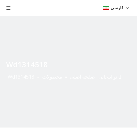
فارسی
Wd1314518
تو اینجایی:
صفحه اصلی
»
محصولات
»
Wd1314518