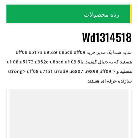
رده محصولات
Wd1314518
شاید شما یک مدیر خرید
uff08 u5173 u952e u8bcd uff09
هستید که به دنبال کیفیت بالا
uff08 u5173 u952e u8bcd uff09
هستید و < strong> uff08 u7f51 u7ad9 u6807 u9898 uff09
سازنده حرفه ای هستند