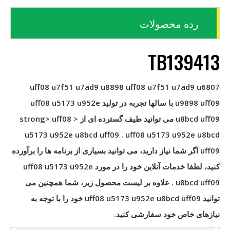
رده محصولات
TB139413
uff08 u7f51 u7ad9 u8898 uff08 u7f51 u7ad9 u6807
u9898 uff09
با سالها تجربه در تولید
uff08 u5173 u952e
u8bcd uff09
می توانید طیف گسترده ای از < strong> uff08
u5173 u952e u8bcd uff09
.
uff08 u5173 u952e u8bcd
uff09
اگر شما نیاز دارید، می توانید بسیاری از برنامه ها را برآورده
کنید، لطفا خدمات آنلاین خود را در مورد
uff08 u5173 u952e
u8bcd uff09
. علاوه بر لیست محصول زیر، شما همچنین می
توانید
uff08 u5173 u952e u8bcd uff09
خود را با توجه به
نیازهای خاص خود سفارشی کنید.