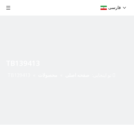
فارسی
TB139413
تو اینجایی:
صفحه اصلی
»
محصولات
»
TB139413