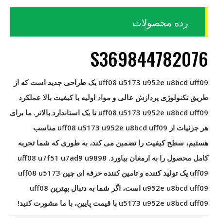
رده محصولات
S369844782076
uff08 u5173 u952e u8bcd uff09
یک طراحی جدید است که از
طریق تکنولوژی پردازش عالی و مواد اولیه با کیفیت بالا عملکرد
uff08 u5173 u952e u8bcd uff09
تا یک استاندارد بالاتر. ما برای
هر جزئیات از
uff08 u5173 u952e u8bcd uff09
مناسب
هستیم، سطح کیفیت را تضمین می کند، به طوری که شما تجربه
کامل محصول را به ارمغان بیاورد.
uff08 u7f51 u7ad9 u9898
uff09
یک تولید کننده و تامین کننده حرفه ای چین
uff08 u5173
u952e u8bcd uff09
است، اگر شما به دنبال بهترین
uff08
u5173 u952e u8bcd uff09
با قیمت پایین، با ما مشورت کنید!