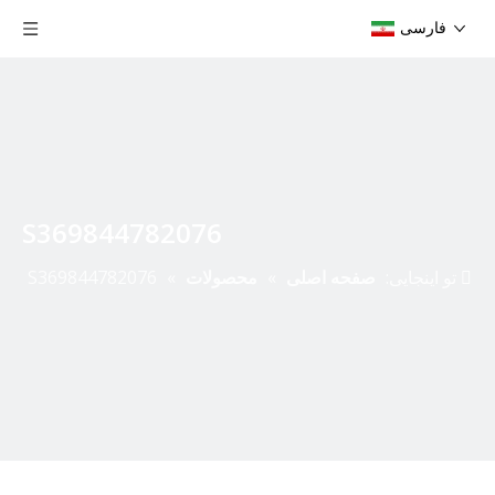
فارسی
S369844782076
تو اینجایی:
صفحه اصلی
»
محصولات
»
S369844782076