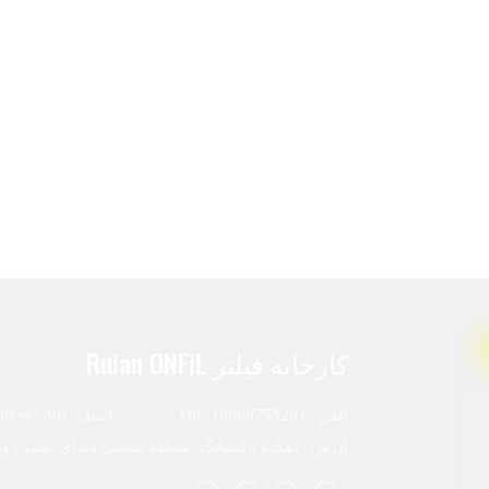
کارخانه فیلتر Ruian ONFiL
تلفن : 18969755201-86+ ایمیل :
ilter.com
آدرس : دهکده باکسیانگ، منطقه صنعتی پاندای، شهر رویا