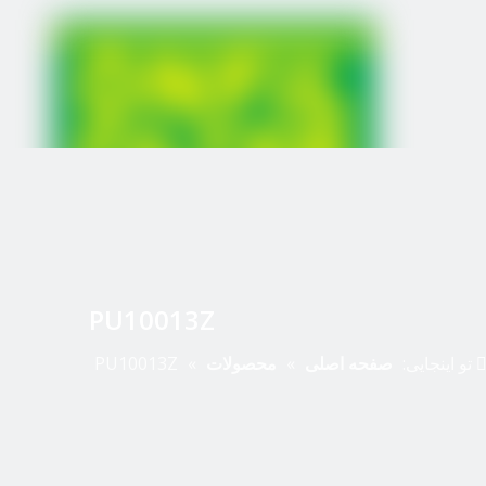
PU10013Z
تو اینجایی:
صفحه اصلی
»
محصولات
»
PU10013Z