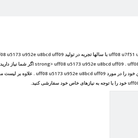
uff08 u7f51 
با سالها تجربه در تولید
f08 u5173 u952e u8bcd uff09
uff0
.
اگر شما نیاز دارید
ن خود را در مورد
uff08 u5173 u952e u8bcd uff09
. علاوه بر لیست 
uff0
خود را با توجه به نیازهای خاص خود سفارشی کنید.