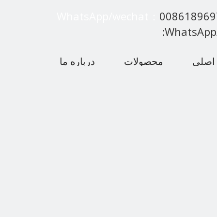
WhatsApp/wechat：
00861896
:WhatsApp
اصلی
محصولات
درباره ما
 متداول
اخبار
با ما تماس بگیرید