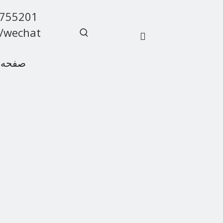
9755201
/wechat
صفحه 
سوالات