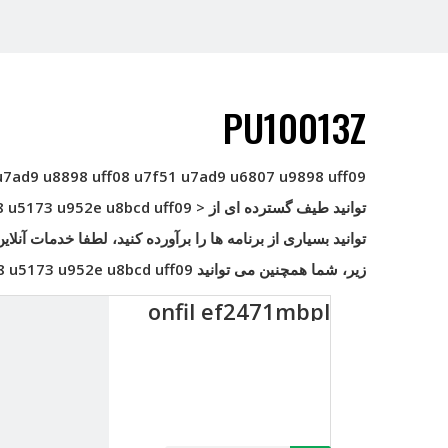
PU10013Z
u7ad9 u8898 uff08 u7f51 u7ad9 u6807 u9898 uff09
توانید طیف گسترده ای از < strong> uff08 u5173 u952e u8bcd uff09
8 u5173 u952e u8bcd uff09
توانید بسیاری از برنامه ها را برآورده کنید، لطفا خدمات آنلای
زیر، شما همچنین می توانید
8 u5173 u952e u8bcd uff09
onfil ef2471mbpl