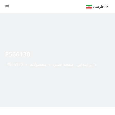
فارسی
P566130
تو اینجایی:
صفحه اصلی
»
محصولات
»
P566130