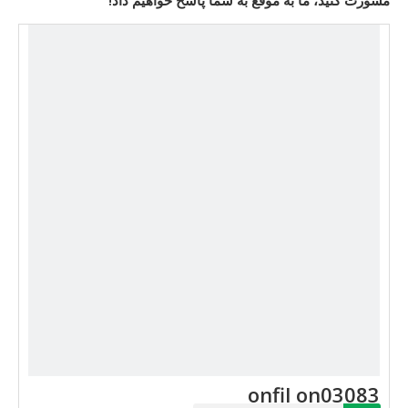
مشورت کنید، ما به موقع به شما پاسخ خواهیم داد!
onfil on03083