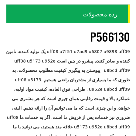
رده محصولات
P566130
uff08 u7f51 u7ad9 u6807 u9898 uff09
یک تولید کننده، تامین
کننده و صادر کننده پیشرو در چین است
uff08 u5173 u952e
u8bcd uff09
. پیوستن به پیگیری کیفیت مطلوب محصولات، به
طوری که ما بسیاری از مشتریان راضی هستیم.
uff08 u5173
u952e u8bcd uff09
. طراحی فوق العاده، کیفیت مواد اولیه،
عملکرد بالا و قیمت رقابتی همان چیزی است که هر مشتری می
خواهد، و این چیزی است که ما می توانیم آن را ارائه دهیم. البته،
ضروری نیز خدمات پس از فروش ما است. اگر به خدمات ما
uff08
u5173 u952e u8bcd uff09
علاقه مند هستید، می توانید با ما