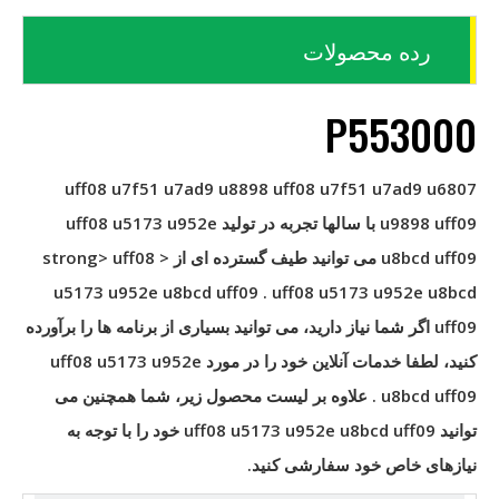
رده محصولات
P553000
uff08 u7f51 u7ad9 u8898 uff08 u7f51 u7ad9 u6807
u9898 uff09
با سالها تجربه در تولید
uff08 u5173 u952e
u8bcd uff09
می توانید طیف گسترده ای از < strong> uff08
u5173 u952e u8bcd uff09
.
uff08 u5173 u952e u8bcd
uff09
اگر شما نیاز دارید، می توانید بسیاری از برنامه ها را برآورده
کنید، لطفا خدمات آنلاین خود را در مورد
uff08 u5173 u952e
u8bcd uff09
. علاوه بر لیست محصول زیر، شما همچنین می
توانید
uff08 u5173 u952e u8bcd uff09
خود را با توجه به
نیازهای خاص خود سفارشی کنید.