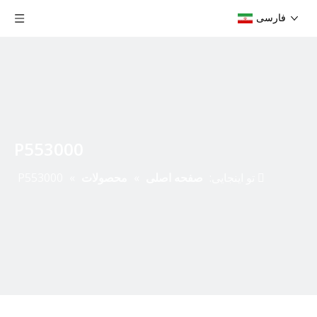
فارسی
P553000
تو اینجایی:
صفحه اصلی
»
محصولات
»
P553000