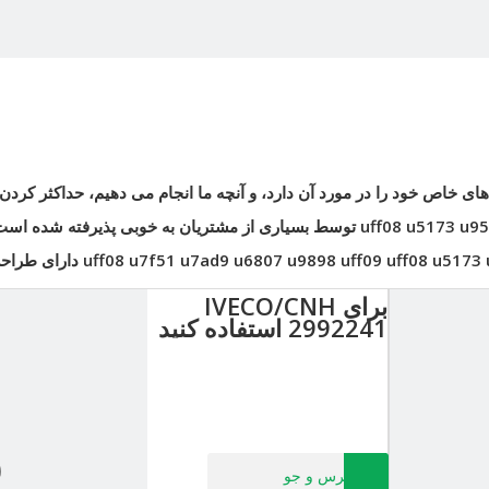
ای خاص خود را در مورد آن دارد، و آنچه ما انجام می دهیم، حداکثر کردن 
uff08 u5173 u95
توسط بسیاری از مشتریان به خوبی پذیرفته شده است
uff08 u5173 
uff08 u7f51 u7ad9 u6807 u9898 uff09
دارای طرا
برای IVECO/CNH
2992241 استفاده کنید
پرس و جو