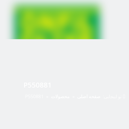
P550881
تو اینجایی:
صفحه اصلی
»
محصولات
»
P550881