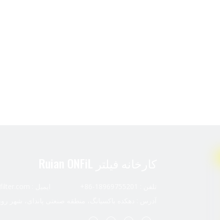
کارخانه فیلتر Ruian ONFiL
تلفن : 18969755201-86+ ایمیل :
ilter.com
آدرس : دهکده باکسیانگ، منطقه صنعتی پاندای، شهر رویا