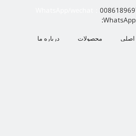
WhatsApp/wechat：
00861896
:WhatsApp
اصلی
محصولات
درباره ما
 متداول
اخبار
با ما تماس بگیرید