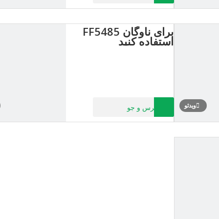
برای ناوگان FF5485
استفاده کنید
ویدئو
پرس و جو