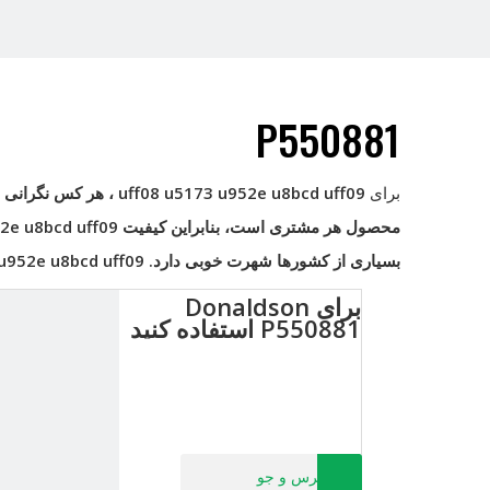
P550881
برای
uff08 u5173 u952e u8bcd uff09
، هر کس نگرانی ه
محصول هر مشتری است، بنابراین کیفیت
2e u8bcd uff09
بسیاری از کشورها شهرت خوبی دارد.
u952e u8bcd uff09
برای Donaldson
P550881 استفاده کنید
پرس و جو