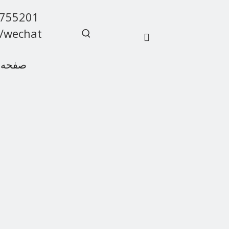
9755201
/wechat
صفحه 
سوالات