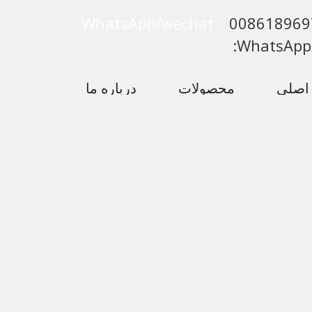
WhatsApp/wechat：
00861896
:WhatsApp
اصلی
محصولات
درباره ما
 متداول
اخبار
با ما تماس بگیرید