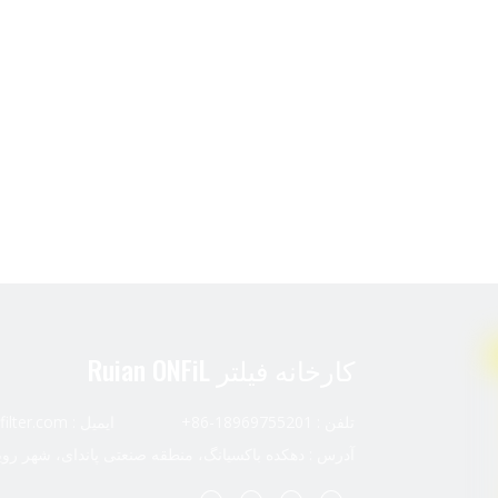
کارخانه فیلتر Ruian ONFiL
تلفن : 18969755201-86+ ایمیل :
ilter.com
آدرس : دهکده باکسیانگ، منطقه صنعتی پاندای، شهر رویا