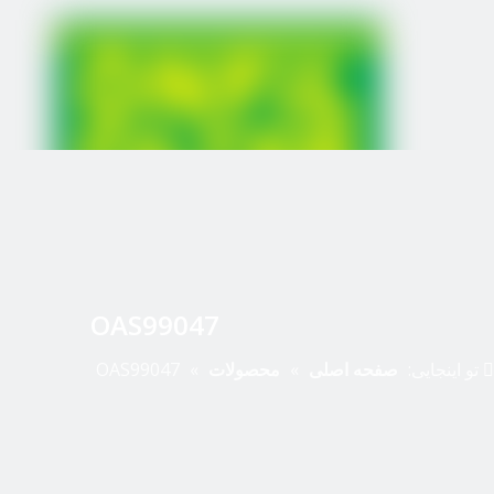
OAS99047
تو اینجایی:
صفحه اصلی
»
محصولات
»
OAS99047