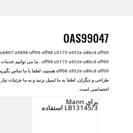
OAS99047
 u6807 u9898 uff09
uff08 u5173 u952e u8bcd uff09
uff08 u5173 u952e u8bcd uff09
. ما می توانیم خدمات 
uff08 u952e u8bcd uff09
طراحی و دیگران، لطفا به ما ایمیل بزنید و به ما جزئیات ن
اختصاصی است.
برای Mann
LB13145/3 استفاده
کنید