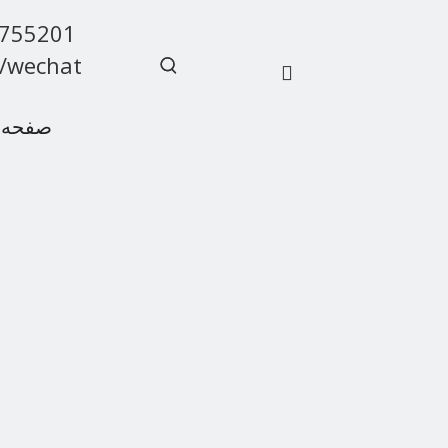
9755201
/wechat
صفحه 
سوالات