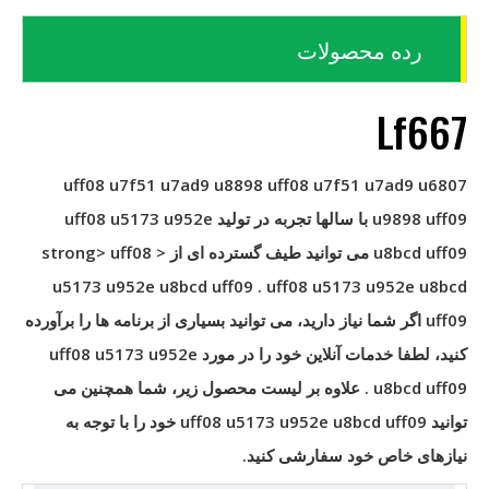
رده محصولات
Lf667
uff08 u7f51 u7ad9 u8898 uff08 u7f51 u7ad9 u6807
u9898 uff09
با سالها تجربه در تولید
uff08 u5173 u952e
u8bcd uff09
می توانید طیف گسترده ای از < strong> uff08
u5173 u952e u8bcd uff09
.
uff08 u5173 u952e u8bcd
uff09
اگر شما نیاز دارید، می توانید بسیاری از برنامه ها را برآورده
کنید، لطفا خدمات آنلاین خود را در مورد
uff08 u5173 u952e
u8bcd uff09
. علاوه بر لیست محصول زیر، شما همچنین می
توانید
uff08 u5173 u952e u8bcd uff09
خود را با توجه به
نیازهای خاص خود سفارشی کنید.