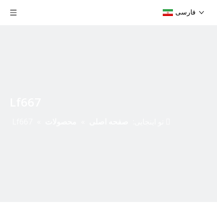
فارسی
Lf667
تو اینجایی:
صفحه اصلی
»
محصولات
»
Lf667