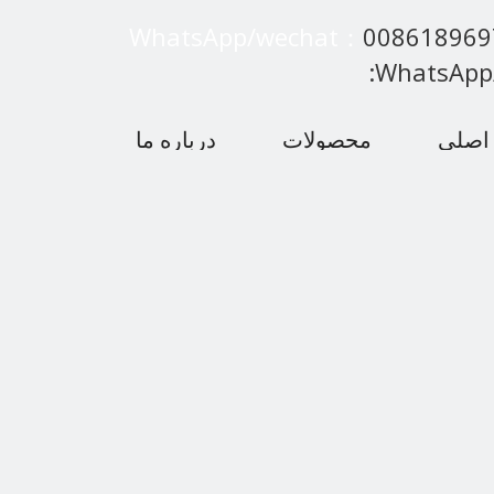
WhatsApp/wechat：
00861896
:WhatsApp
اصلی
محصولات
درباره ما
 متداول
اخبار
با ما تماس بگیرید