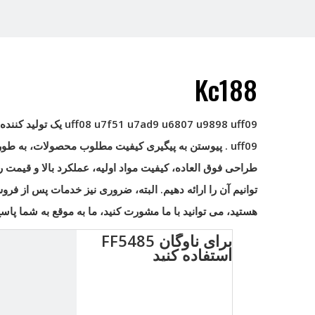
Kc188
uff08 u7f51 u7ad9 u6807 u9898 uff09
یک تولید کننده
uff09
. پیوستن به پیگیری کیفیت مطلوب محصولات، به طور
طراحی فوق العاده، کیفیت مواد اولیه، عملکرد بالا و قیم
توانیم آن را ارائه دهیم. البته، ضروری نیز خدمات پس از فر
هستید، می توانید با ما مشورت کنید، ما به موقع به شما پاسخ
برای ناوگان FF5485
استفاده کنید