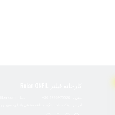
کارخانه فیلتر Ruian ONFiL
تلفن : 18969755201-86+ ایمیل :
ilter.com
آدرس : دهکده باکسیانگ، منطقه صنعتی پاندای، شهر رویا