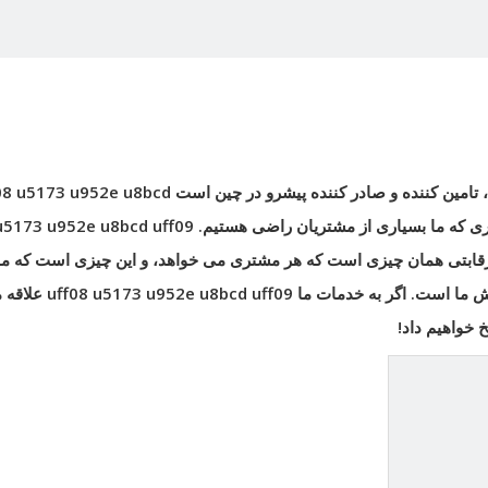
، تامین کننده و صادر کننده پیشرو در چین است
08 u5173 u952e u8bcd
ی که ما بسیاری از مشتریان راضی هستیم.
u5173 u952e u8bcd uff09
ت رقابتی همان چیزی است که هر مشتری می خواهد، و این چیزی است که م
وش ما است. اگر به خدمات ما
uff08 u5173 u952e u8bcd uff09
علاقه م
 خواهیم داد!