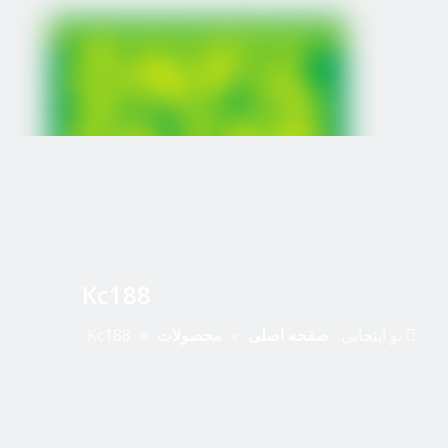
Kc188
تو اینجایی:
صفحه اصلی
»
محصولات
»
Kc188