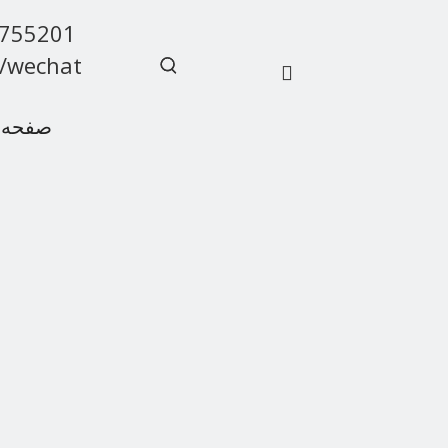
9755201
/wechat
صفحه 
سوالات