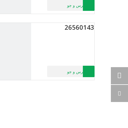
پرس و جو
26560143
پرس و جو