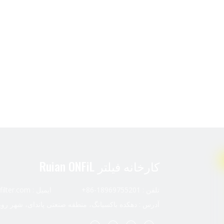
کارخانه فیلتر Ruian ONFiL
تلفن : 18969755201-86+ ایمیل :
ilter.com
آدرس : دهکده باکسیانگ، منطقه صنعتی پاندای، شهر رویا