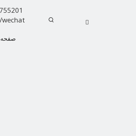
9755201
/wechat
صفحه 
سوالات