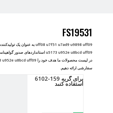
FS19531
uff08 u7f51 u7ad9 u9898 uff09
به عنوان یک تولیدکنند
u5173 u952e u8bcd uff09
استانداردهای صدور گواهینامه 
در لیست محصولات ما هدف خود را
3 u952e u8bcd uff09
سفارشی ارائه دهیم.
برای گربه 159-6102
استفاده کنید