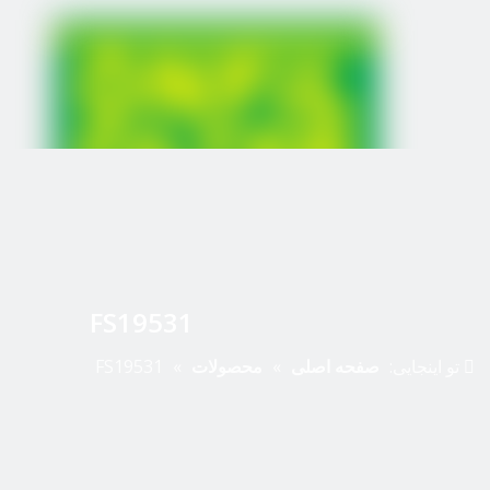
FS19531
تو اینجایی:
صفحه اصلی
»
محصولات
»
FS19531