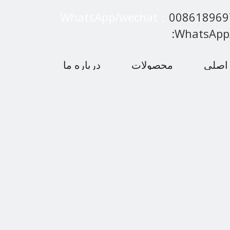
WhatsApp/wechat：
00861896
:WhatsApp
اصلی
محصولات
درباره ما
 متداول
اخبار
با ما تماس بگیرید