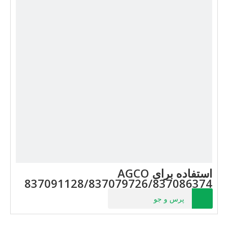
استفاده برای AGCO
837091128/837079726/837086374
پرس و جو