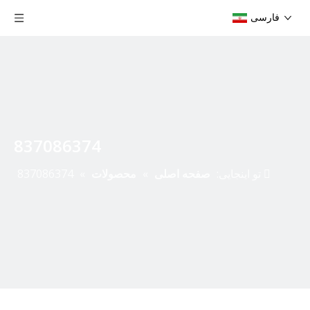
فارسی
837086374
تو اینجایی:
صفحه اصلی
»
محصولات
»
837086374