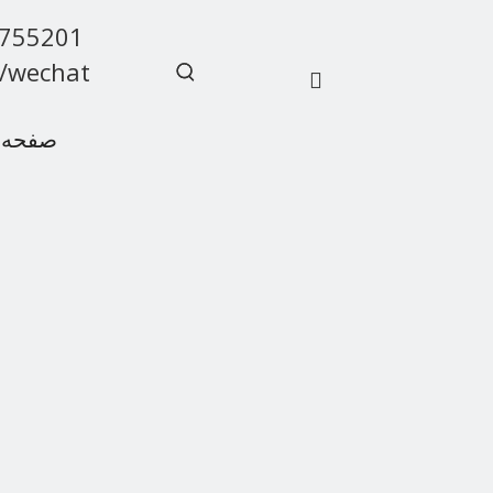
9755201
/wechat
صفحه 
سوالات