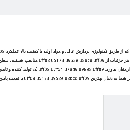
 از طریق تکنولوژی پردازش عالی و مواد اولیه با کیفیت بالا عملکرد
f08
ی هر جزئیات از
uff08 u5173 u952e u8bcd uff09
مناسب هستیم، سطح 
رمغان بیاورد.
uff08 u7f51 u7ad9 u9898 uff09
یک تولید کننده و تامی
 شما به دنبال بهترین
uff08 u5173 u952e u8bcd uff09
با قیمت پایین،