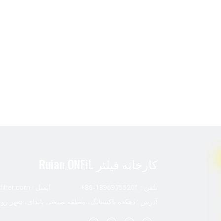
کارخانه فیلتر Ruian ONFiL
تلفن : 18969755201-86+ ایمیل :
ilter.com
آدرس : دهکده باکسیانگ، منطقه صنعتی پاندای، شهر رویا