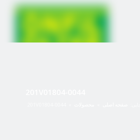
201V01804-0044
جایی:
صفحه اصلی
»
محصولات
»
201V01804-0044