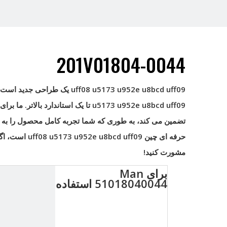
201V01804-0044
uff08 u5173 u952e u8bcd uff09
یک طراحی جدید است که
u5173 u952e u8bcd uff09
تا یک استاندارد بالاتر. ما برا
تضمین می کند، به طوری که شما تجربه کامل محصول را به ا
حرفه ای چین
uff08 u5173 u952e u8bcd uff09
است، اگر
مشورت کنید!
برای Man
51018040044 استفاده
کنید