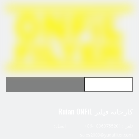
26560143
کارخانه فیلتر Ruian ONFiL
تلفن : 18969755201-86+ ایمیل :
sales2009@yudafilter.com