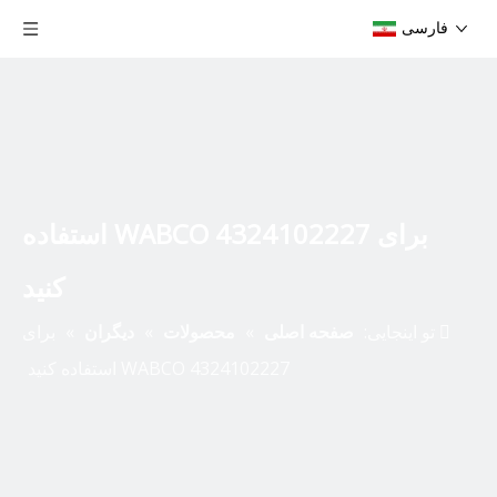
فارسی
برای WABCO 4324102227 استفاده
کنید
تو اینجایی:
صفحه اصلی
»
محصولات
»
دیگران
»
برای
WABCO 4324102227 استفاده کنید