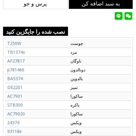
به سبد اضافه کن
پرس و جو
نصب شده را جایگزین کنید
چوست
T250W
مرد
TB1374x
ناوگان
AF27817
دونالدون
p781466
بالدوین
BA5374
تمیز
DE2201
ساکورا
AC7901
باکره
STB300
ساکورا
AC79020
ویکس
24374
ویکس
93118e