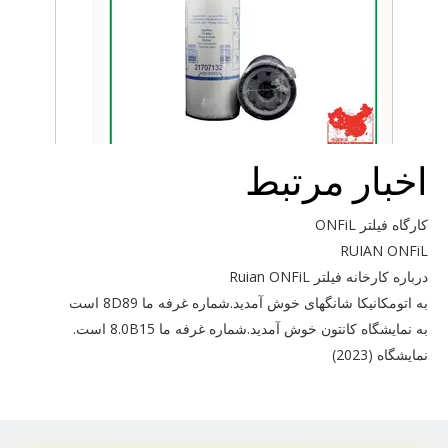
اخبار مرتبط
21707132
کارگاه فیلتر ONFiL
RUIAN ONFiL
درباره کارخانه فیلتر Ruian ONFiL
به اتومکانیکا شانگهای خوش آمدید.شماره غرفه ما 8D89 است
به نمایشگاه کانتون خوش آمدید.شماره غرفه ما 8.0B15 است.
نمایشگاه (2023)
برای FleetGuard LF9009 استفاده کنید