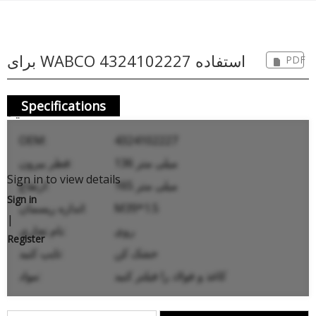
برای WABCO 4324102227 استفاده
PDF
Specifications
کنید
OEM:
4324102227
136 میلی متر
قطر بیرون:
Sign in to view details
165 میلی متر
ارتفاع:
Sign in
M39*1.5
اندازه ریسمان:
|
روی
نام تجاری:
Register
خشک کن
تایپ کنید:
کاغذ و فولاد را فیلتر کنید
مواد: