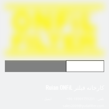
برای گربه 360-8960 استفاده کنید
برای ناوگان FF5485 استفاده کنید
کارخانه فیلتر Ruian ONFiL
تلفن : 18969755201-86+ ایمیل :
sales2009@yudafilter.com