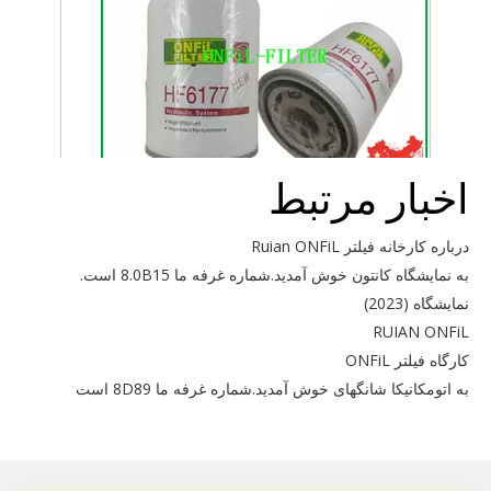
اخبار مرتبط
برای FleetGuard HF6177 استفاده کنید
درباره کارخانه فیلتر Ruian ONFiL
به نمایشگاه کانتون خوش آمدید.شماره غرفه ما 8.0B15 است.
نمایشگاه (2023)
RUIAN ONFiL
کارگاه فیلتر ONFiL
به اتومکانیکا شانگهای خوش آمدید.شماره غرفه ما 8D89 است