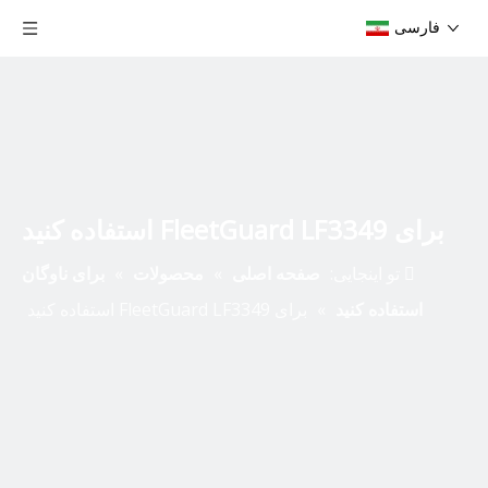
فارسی
برای FleetGuard LF3349 استفاده کنید
تو اینجایی:
صفحه اصلی
»
محصولات
»
برای ناوگان
استفاده کنید
»
برای FleetGuard LF3349 استفاده کنید