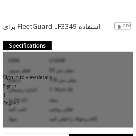
برای FleetGuard LF3349 استفاده
PDF
Specifications
کنید
OEM:
LF3349
93 میلی متر
قطر بیرون:
Sign in to view details
176 میلی متر
ارتفاع:
Sign in
1-16un-2b
اندازه ریسمان:
|
روی
نام تجاری:
Register
فیلتر روغنی
تایپ کنید:
کاغذ و فولاد را فیلتر کنید
مواد: