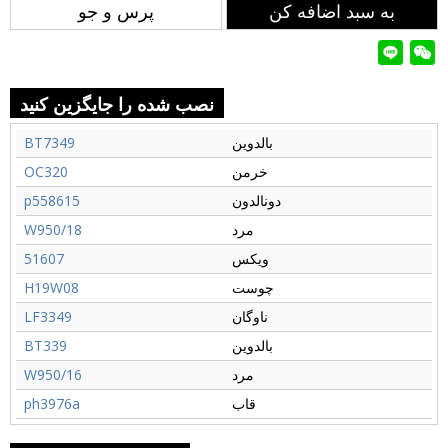
به سبد اضافه کن
پرس و جو
نصب شده را جایگزین کنید
بالدوین
BT7349
خرمن
OC320
دونالدون
p558615
مرد
W950/18
ویکس
51607
چوست
H19W08
ناوگان
LF3349
بالدوین
BT339
مرد
W950/16
قاب
ph3976a