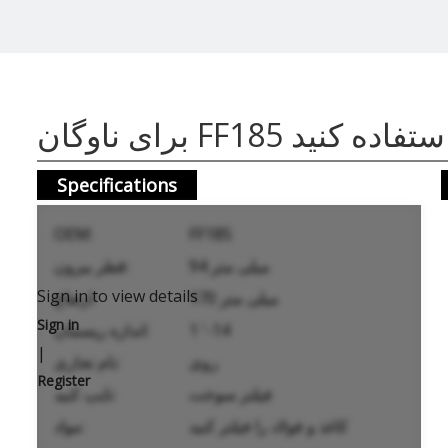
ای ناوگان FF185 استفاده کنید
Specifications
OEM:
FF185
94 میلی متر
قطر بیرون:
Sign in to view details
170 میلی متر
ارتفاع:
Sign in
1 '-14
اندازه ریسمان:
|
روی
نام تجاری:
Register
فیلتر سوخت
تایپ کنید:
کاغذ و فولاد را فیلتر کنید
مواد: