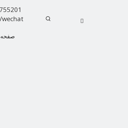
9755201
/wechat
صفحه 
سوالات