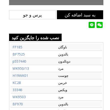
به سبد اضافه کن
پرس و جو
نصب شده را جایگزین کنید
ناوگان
FF185
بالدوین
BF7525
دونالدون
p557440
مرد
WK950/13
چوست
H19WK01
خرمن
KC28
ویکس
33346
مرد
WK9503
بالدوین
BF970