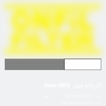
برای Perkins CH10929 استفاده کنید
کارخانه فیلتر Ruian ONFiL
تلفن : 18969755201-86+ ایمیل :
sales2009@yudafilter.com