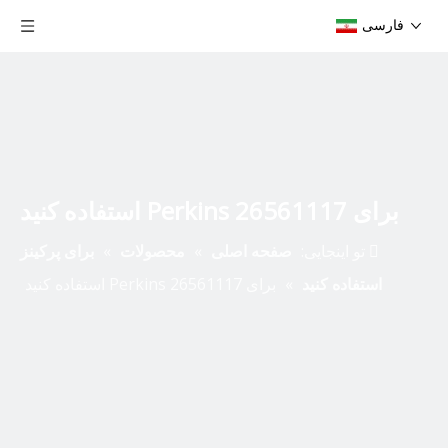
فارسی
برای Perkins 26561117 استفاده کنید
تو اینجایی:
صفحه اصلی
»
محصولات
»
برای پرکینز
استفاده کنید
»
برای Perkins 26561117 استفاده کنید