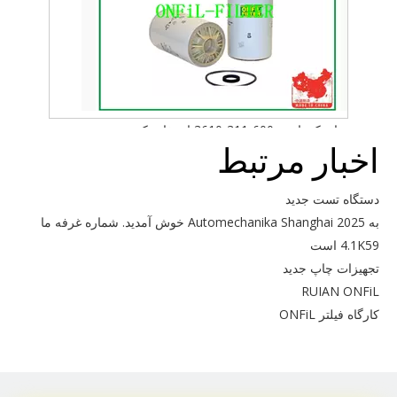
برای کوماتسو 600-311-3610 استفاده کنید
اخبار مرتبط
دستگاه تست جدید
به Automechanika Shanghai 2025 خوش آمدید. شماره غرفه ما
4.1K59 است
تجهیزات چاپ جدید
RUIAN ONFiL
کارگاه فیلتر ONFiL
برای کوماتسو 6735-51-5140 استفاده کنید