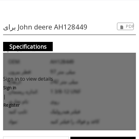
برای John deere AH128449
PDF
Specifications
استفاده کنید
OEM:
AH128449
97 میلی متر
قطر بیرون:
Sign in to view details
242 میلی متر
ارتفاع:
Sign in
1 3/8-12 UNF
اندازه ریسمان:
|
روی
نام تجاری:
Register
فیلتر هیدرولیک
تایپ کنید:
کاغذ و فولاد را فیلتر کنید
مواد: