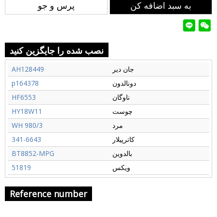
به سبد اضافه کن
پرس و جو
نصب شده را جایگزین کنید
جان دیر
AH128449
دونالدون
p164378
ناوگان
HF6553
چوست
HY18W11
مرد
WH 980/3
کاترپیلار
341-6643
بالدوین
BT8852-MPG
ویکس
51819
Reference number