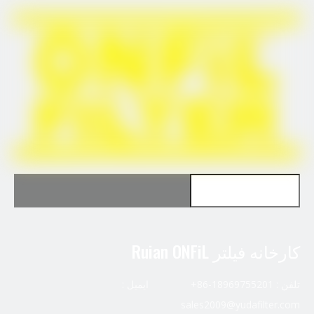
برای Fleetguard HF29000 استفاده کنید
Use for Mann WK8169
کارخانه فیلتر Ruian ONFiL
تلفن : 18969755201-86+ ایمیل :
sales2009@yudafilter.com