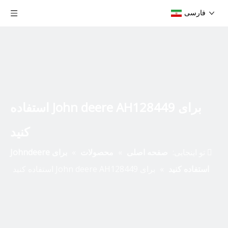
فارسی
برای John deere AH128449 استفاده
کنید
تو اینجایی:
صفحه اصلی
»
محصولات
»
برای Johndeere
استفاده کنید
»
برای John deere AH128449 استفاده کنید