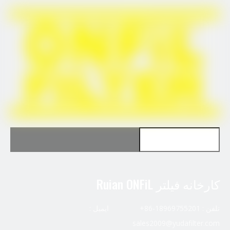
است
برای Doosan 400508-00119 استفاده کنید
برای ناوگان FS36230 استفاده کنید
کارخانه فیلتر Ruian ONFiL
تلفن : 18969755201-86+ ایمیل :
sales2009@yudafilter.com