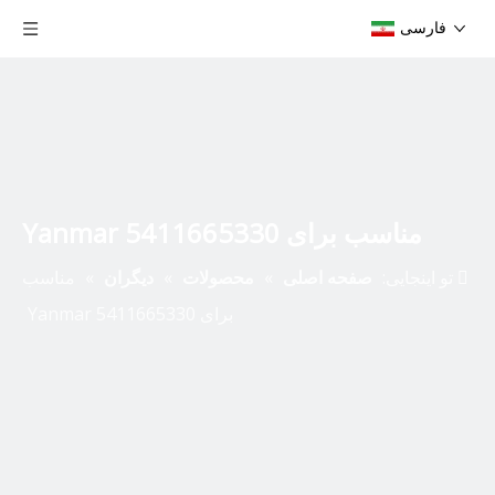
فارسی
مناسب برای Yanmar 5411665330
تو اینجایی:
صفحه اصلی
»
محصولات
»
دیگران
»
مناسب
برای Yanmar 5411665330