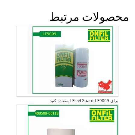
محصولات مرتبط
برای FleetGuard LF9009 استفاده کنید