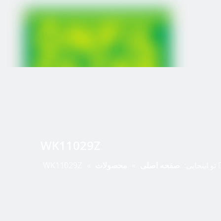
WK11029Z
تو اینجایی:
صفحه اصلی
»
محصولات
»
WK11029Z