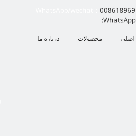
WhatsApp/wechat：
00861896
:WhatsApp
اصلی
محصولات
درباره ما
 متداول
اخبار
با ما تماس بگیرید