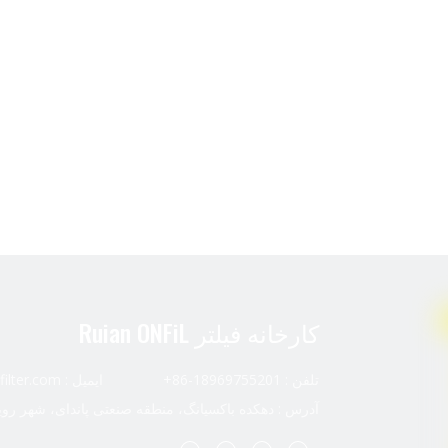
کارخانه فیلتر Ruian ONFiL
تلفن : 18969755201-86+ ایمیل :
ilter.com
آدرس : دهکده باکسیانگ، منطقه صنعتی پاندای، شهر رویا