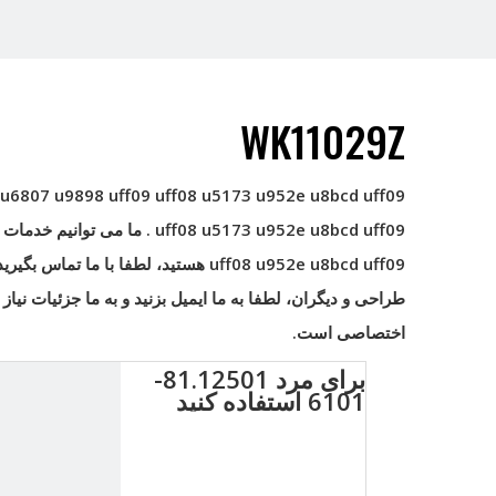
WK11029Z
 u6807 u9898 uff09
uff08 u5173 u952e u8bcd uff09
uff08 u5173 u952e u8bcd uff09
. ما می توانیم خدمات 
uff08 u952e u8bcd uff09
طراحی و دیگران، لطفا به ما ایمیل بزنید و به ما جزئیات ن
اختصاصی است.
برای مرد 81.12501-
6101 استفاده کنید