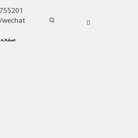
9755201
/wechat
صفحه 
سوالات