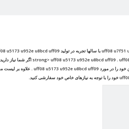
uff08 u7f51 
با سالها تجربه در تولید
f08 u5173 u952e u8bcd uff09
uff0
.
اگر شما نیاز دارید
ن خود را در مورد
uff08 u5173 u952e u8bcd uff09
. علاوه بر لیست 
uff0
خود را با توجه به نیازهای خاص خود سفارشی کنید.