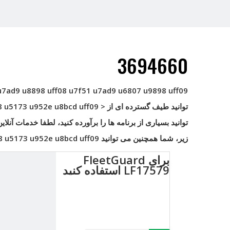
3694660
u7ad9 u8898 uff08 u7f51 u7ad9 u6807 u9898 uff09
توانید طیف گسترده ای از < strong> uff08 u5173 u952e u8bcd uff09
8 u5173 u952e u8bcd uff09
توانید بسیاری از برنامه ها را برآورده کنید، لطفا خدمات آنلای
زیر، شما همچنین می توانید
8 u5173 u952e u8bcd uff09
برای FleetGuard
LF17579 استفاده کنید