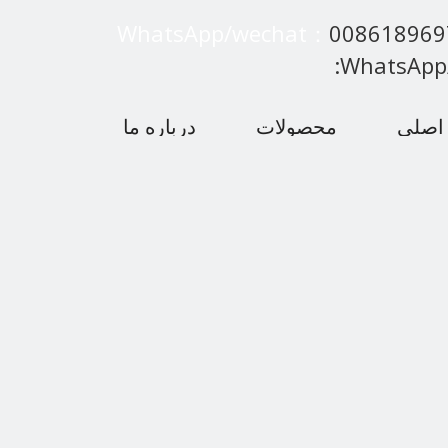
WhatsApp/wechat：
00861896
:WhatsApp
اصلی
محصولات
درباره ما
 متداول
اخبار
با ما تماس بگیرید