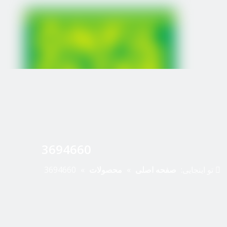
3694660
تو اینجایی:
صفحه اصلی
»
محصولات
»
3694660