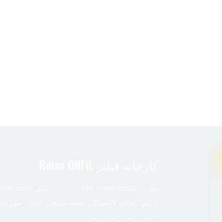
کارخانه فیلتر Ruian ONFiL
تلفن : 18969755201-86+ ایمیل :
ilter.com
آدرس : دهکده باکسیانگ، منطقه صنعتی پاندای، شهر رویا