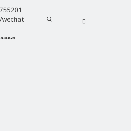
9755201
/wechat
صفحه 
سوالات